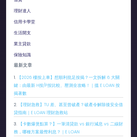
理財達人
信用卡學堂
生活開支
業主貸款
保險知識
最新文章
1.
【2026 樓按上車】想順利批足按揭？一文拆解 6 大關
鍵：由最新 H按/P按比較、壓測全攻略！｜搵 E LOAN 按
揭著數
2.
【理財急救】TU 差、甚至曾破產？破產令解除後安全借
貸指南｜E LOAN 理財急救站
3.
【卡數爆煲點算？】一筆清貸款 vs 銀行減息 vs 二線財
務，哪種方案最慳利息？｜E LOAN