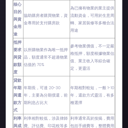
核心
為已擁有物業的業主提供
目的
協助購房者購買物業，資
流動資金，可用於生意周
與資
金專用於支付購房款
轉、家居裝修等多種合法
金用
用途
途
抵押
參考物業價值，不一定嚴
要求
以所購物業作為唯一抵押
格抵押，額度根據物業估
與貸
品，額度通常不超過物業
值、業主收入等綜合確
款額
估值的 70%
定，更靈活
度
貸款
年期
年期長，可達 20-30
年期相對較短，一般 1-10
與還
年，主要為分期償還，前
年，還款方式靈活，有多
款方
期利息占比大
種選擇
式
利率
利率相對較低，涉及律師
利率通常高於按揭，費用
與成
費、評估費、印花稅等多
包括手續費等，整體費用