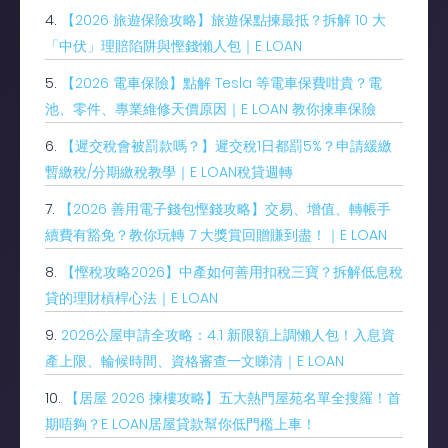
4.
【2026 旅遊保險攻略】旅遊保點揀最抵？拆解 10 大
「中伏」理賠陷阱與慳錢懶人包｜E LOAN
5.
【2026 電車保險】點解 Tesla 等電車保費咁貴？電
池、零件、專業維修天價原因｜E LOAN 教你揀車保險
6.
【遲交稅會被罰款嗎？】遲交稅1日都罰5%？申請緩繳
暫繳稅/分期繳稅教學｜E LOAN稅貸週轉
7.
【2026 善用電子錢包慳錢攻略】交易、增值、轉帳手
續費有豁免？教你玩轉 7 大獎賞回贈賺到盡！｜E LOAN
8.
【慳稅攻略2026】中產如何善用扣稅三寶？拆解低息稅
貸的理財槓桿心法｜E LOAN
9.
2026公屋申請全攻略：4.1 新限額上調懶人包！入息資
產上限、輪候時間、資格審查一文睇清｜E LOAN
10.
【居屋 2026 揀樓攻略】五大熱門屋苑名單全搜羅！首
期唔夠？E LOAN居屋貸款幫你低門檻上車！