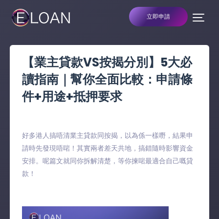
立即申請
【業主貸款VS按揭分別】5大必
讀指南｜幫你全面比較：申請條
件+用途+抵押要求
好多港人搞唔清業主貸款同按揭，以為係一樣嘢，結果申
請時先發現唔啱！其實兩者差天共地，搞錯隨時影響資金
安排。呢篇文就同你拆解清楚，等你揀啱最適合自己嘅貸
款！