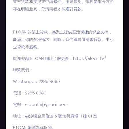
業主貸款和按揭在申請條件、用途限制、抵押要求等方面
存在明顯差異，分清兩者才能選對貸款。​
E LOAN 的業主貸款，為業主提供靈活便捷的資金支持，
能滿足你的多種需求。同時，我們還提供清數貸款、中小
企貸款等服務。​
歡迎登錄 E LOAN 網址了解更多：https://eloan.hk/​
聯繫我們：​
Whatsapp：2285 8080​
電話：2285 8080​
電郵：
eloanhk@gmail.com
地址：尖沙咀金馬倫道 5 號太興廣場 11 樓 01 室​
E LOAN 竭誠為你服務。​