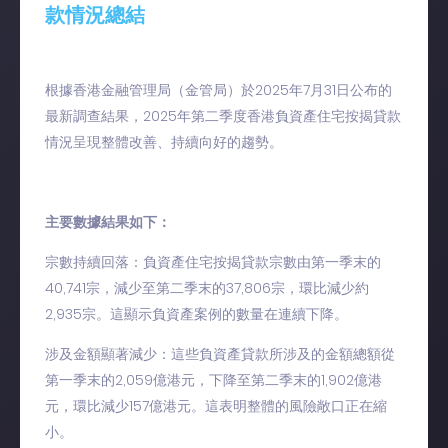
款情況總結
根據香港金融管理局（金管局）於2025年7月31日公布的
最新調查結果，2025年第二季度香港負資產住宅按揭貸款
情況呈現整體改善、持續向好的趨勢。
主要數據結果如下：
宗數持續回落：負資產住宅按揭貸款宗數由第一季末的
40,741宗，減少至第二季末的37,806宗，環比減少約
2,935宗。這顯示負資產案例的數量在連續下降。
涉及金額顯著減少：這些負資產貸款所涉及的金額總額從
第一季末的2,059億港元，下降至第二季末的1,902億港
元，環比減少157億港元。這表明整體的風險敞口正在縮
小。