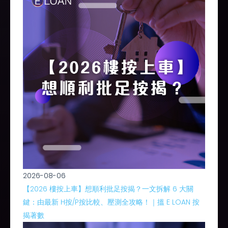
2026-08-06
【2026 樓按上車】想順利批足按揭？一文拆解 6 大關
鍵：由最新 H按/P按比較、壓測全攻略！｜搵 E LOAN 按
揭著數