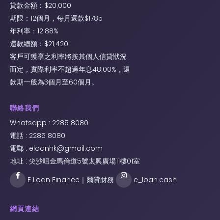
貸款金額：$20,000
期限：12個月，每月還款$1785
年利率：12.88%
還款總額：$21,420
客戶可獲享之利率將按其個人信貸狀況
而定，實際利率不超過年息48.00%，還
款期一般為3個月至60個月。
聯絡我們
Whatsapp : 2285 8080
電話 : 2285 8080
電郵 :
eloanhk@gmail.com
地址 : 尖沙咀金馬倫道5號太興廣場11樓01室
E Loan Finance｜爾貸財務
e_loan.cash
網頁連結