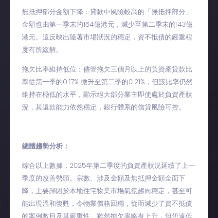
無抵押部分金額下降：貸款中風險較高的「無抵押部分」
金額也由第一季末的164億港元，減少至第二季末的143億
港元。這反映出隨著市場狀況的穩定，資不抵債的嚴重程
度有所緩解。
拖欠比率維持低位：儘管拖欠三個月以上的負資產貸款比
率從第一季的0.17% 微升至第二季的0.21%，但該比率仍然
維持在極低的水平，顯示絕大部分業主即使處於負資產狀
況，其還款能力依然穩定，銀行體系的信貸風險可控。
總體趨勢分析：
綜合以上數據，2025年第二季度的負資產狀況延續了上一
季度的改善勢頭。宗數、涉及金額及無抵押金額全面下
降，主要歸因於本地住宅物業市場氣氛趨向穩定，甚至可
能出現溫和復甦，令物業價格回穩，從而減少了資不抵債
的案例數目及其嚴重性。雖然拖欠率略有上升，但仍遠低