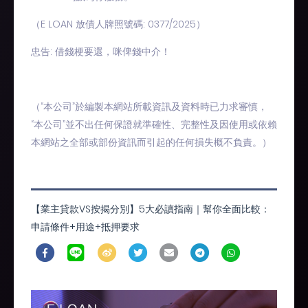
（E LOAN 放債人牌照號碼: 0377/2025）
忠告: 借錢梗要還，咪俾錢中介！
（“本公司”於編製本網站所載資訊及資料時已力求審慎，
“本公司”並不出任何保證就準確性、完整性及因使用或依賴
本網站之全部或部份資訊而引起的任何損失概不負責。）
【業主貸款VS按揭分別】5大必讀指南｜幫你全面比較：
申請條件+用途+抵押要求